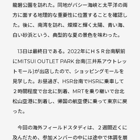
龍磐公園を訪れた。同地がバシー海峡と太平洋の両
方に面する地理的な重要性に位置することを確認し
た。後に、南湾を訪れ、燦燦と輝く太陽、青い海、
白い砂浜という、典型的な夏の景色を味わった。
13日は最終日である。2022年にＨＳＲ台南駅前
にMITSUI OUTLET PARK 台南(三井系アウトレッ
トモール)が出店したので、ショッピングモールを
見学した。お昼過ぎ、HSR台南でHSRに乗車して
２時間程度で台北に到着、MRTを乗り継いで台北
松山空港に到着し、帰国の航空便に乗って東京に戻
った。
今回の海外フィールドスタディは、２週間近くに
及んだため、参加メンバーの中には途中で体調を崩