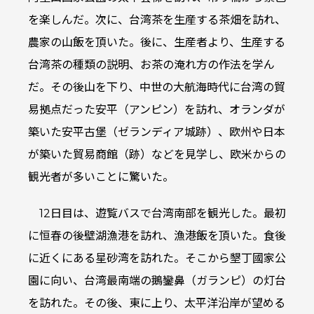
を楽しんだ。次に、台湾茶を生産する茶畑を訪れ、
農家の山飯を頂いた。後に、生産者より、生産する
台湾茶の種類の説明、お茶の淹れ方の作法を学ん
だ。その後山を下り、中世の大航海時代に台湾の貿
易拠点だった安平（アンピン）を訪れ、オランダが
築いた安平古堡（ゼランディア城跡）、欧州や日本
が築いた貿易商館（跡）などを見学し、欧米からの
観光者が多いことに驚いた。
12日目は、遊覧バスで台湾南部を観光した。最初
に恒春の後壁湖漁港を訪れ、漁港飯を頂いた。食後
に近くにある星砂湾を訪れた。そこから墾丁國家公
園に向い、台湾最南端の鵝鑾鼻（ガランピ）の灯台
を訪れた。その後、東に上り、太平洋沿岸が望める