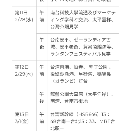
第11日
午
南台科技大學流通及びマーケテ
2/28(水)
前
ィング学科と交流、太平雲梯、
台灣茶畑見学
午
台南安平、ゼ―ランディア古
後
城、安平老街、貿易商館跡等、
ランタンフェスティバル見学
第12日
午
台湾南端、恒春、 墾丁公園 、
2/29(木)
前
後壁湖漁港、星砂湾、鵝鑾鼻
（ガランピ）灯台
午
龍盤公園大草原（太平洋岸）、
後
南湾、台南市街地
第13日
午
台湾新幹線（HSR646）13：
3/1(金)
前
48台南－台北15：33、MRT台
北駅－