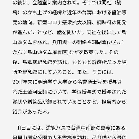
の後に、会議室に案内された。そこでは同社（統
萬）の立ち上げの経緯と近年の台湾における醤油販
売の動向、新型コロナ感染拡大以降、調味料の開発
が進んだことなど、話を聞いた。同社を後にして烏
山頭ダムを訪れ、八田與一の銅像や珊瑚潭(さんご
たん：烏山頭ダム風景区)などを散策した。その
後、烏脚病紀念館を訪れ、もともと診療所だった場
所を紀念館にしていること。また、そこには、
2011年末に明治学院大学から名誉博士号を授与さ
れた王金河医師について、学位授与式で授与された
賞状や贈答品が飾られていることなど、担当者から
紹介があった＊。
11日目には、遊覧バスで台湾中南部の嘉義にある
阿里山国家公園の太平雲梯を訪れ、吊り橋から景色