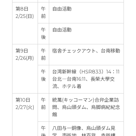
第8日
午
自由活動
2/25(日)
前
午
自由活動
後
第9日
午
宿舎チェックアウト、台南移動
2/26(月)
前
午
台湾新幹線（HSR833）14：11
後
台北―台南16:11、長榮大學交
流、ホテル着
第10日
午
統萬(キッコーマン)合弁企業訪
2/27(火)
前
問、烏山頭ダム、烏脚病紀紀念
館
午
八田与一銅像、烏山頭ダム見
後
学、市街地、林百貨、赤崁樓