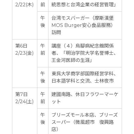
2/22(木)
前
統思想と台湾企業の経営管理」
午
台湾モスバーガー（摩斯漢堡
後
MOS Burger安心食品服務）
訪問
第6日
午
講座（４）烏腳病紀念館関係
2/23(金)
前
者、「明治学院大学名誉博士、
王金河医師の生涯」
午
東呉大学商学部国際経営学科、
後
日本語学科と交流、士林夜市
第7日
午
建國南路、休日フラワーマーケ
2/24(土)
前
ット
午
ブリーズモール本店、ブリーズ
後
スーパー（微風超市 復興路
店）