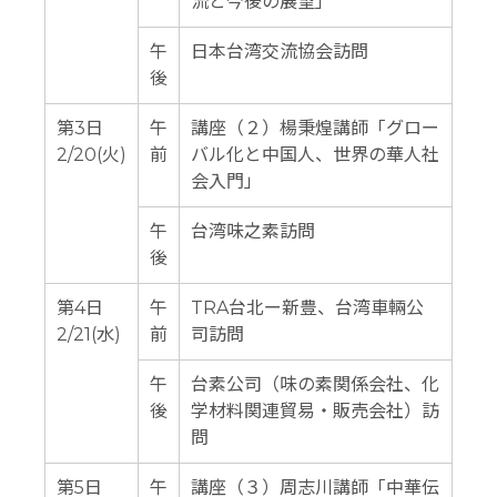
流と今後の展望」
午
日本台湾交流協会訪問
後
第3日
午
講座（２）楊秉煌講師「グロー
2/20(火)
前
バル化と中国人、世界の華人社
会入門」
午
台湾味之素訪問
後
第4日
午
TRA台北ー新豊、台湾車輛公
2/21(水)
前
司訪問
午
台素公司（味の素関係会社、化
後
学材料関連貿易・販売会社）訪
問
第5日
午
講座（３）周志川講師「中華伝