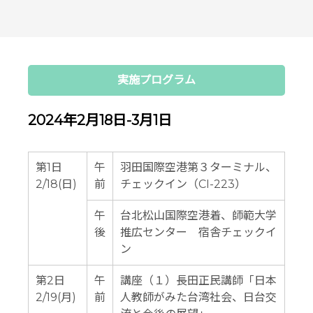
実施プログラム
2024年2月18日-3月1日
第1日
午
羽田国際空港第３ターミナル、
2/18(日)
前
チェックイン（CI-223）
午
台北松山国際空港着、師範大学
後
推広センター 宿舎チェックイ
ン
第2日
午
講座（１）長田正民講師「日本
2/19(月)
前
人教師がみた台湾社会、日台交