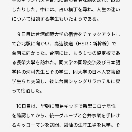
学のキャンパスや台北にある著名な廟を訪れ、散策
したりした。中には、占い横丁を尋ね、人生の迷い
について相談する学生もいたようである。
９日目は台湾師範大学の宿舎をチェックアウトし
て台北駅に向かい、高速鉄道（HSR：新幹線）で
台南に向かった。台南には、もう１つの協定校であ
る長榮大學を訪れた。同大学の国際交流及び日本語
学科の河村先生とその学生、同大学の日本人交換留
学生らと交流し、後に台南シャングリラホテルに戻
って宿泊した。
10日目は、早朝に簡易キッドで新型コロナ陰性
を確認してから、統一グループと合弁事業を手掛け
るキッコーマンを訪問、醤油の生産工場を見学。そ