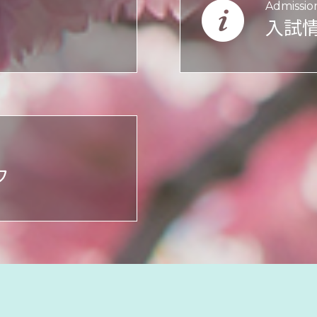
Admissio
入試
フ