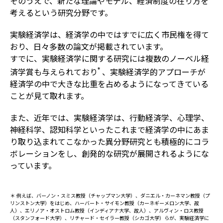
そのうえで、新たな理論やモデル、経済制度の在り方を
考えるという研究分野です。
実験経済学は、経済学の中ではすでに広く市民権を得て
おり、日々多数の論文が掲載されています。
すでに、実験経済学に関する研究には複数のノーベル経
*
済学賞も与えられており
、実験経済学的アプローチが
経済学の中で大きな比重を占めるようになってきている
ことが見て取れます。
また、近年では、実験経済学は、行動経済学、心理学、
神経科学、認知科学といったこれまで経済学の中にあま
り取り込まれてこなかった異分野研究とも積極的にコラ
ボレーションをし、創発的な研究が展開されるようにな
っています。
＊ 例えば、バーノン・スミス教授（チャップマン大学）、ダニエル・カーネマン教授（プ
リンストン大学）をはじめ、ハーバート・サイモン教授（カーネギーメロン大学、故
人）、エリノア・オストロム教授（インディアナ大学、故人）、アルヴィン・ロス教授
（スタンフォード大学）、リチャード・セイラー教授（シカゴ大学）らが、実験経済学に