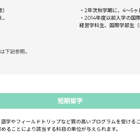
修）
・2年次秋学期に、4～5ヶ
え、
・2014年度以前入学の国
経営学科生、国際学部生（
は下記参照。
短期留学
、語学やフィールドトリップなど質の高いプログラムを受ける
修めることにより該当する科目の単位が与えられます。