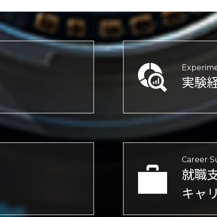
Experime
実験
Career S
就職
キャ