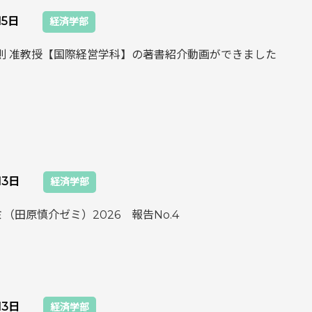
15日
経済学部
保則 准教授【国際経営学科】の著書紹介動画ができました
13日
経済学部
（田原慎介ゼミ）2026 報告No.4
13日
経済学部