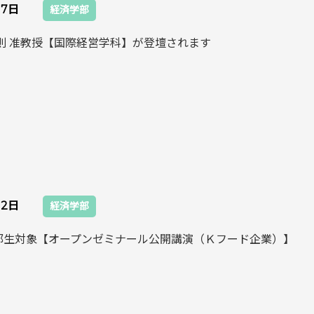
17日
経済学部
保則 准教授【国際経営学科】が登壇されます
12日
経済学部
部生対象【オープンゼミナール公開講演（Ｋフード企業）】