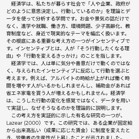
経済学は、私たちが暮らす社会で「人や企業、政府が
どのように意思決定し、行動しているのか」を理論とデ
ータを使って分析する学問です。お金や景気の話だけで
なく、進学や就職、働き方、環境問題、少子高齢化、教
育制度など、身近で現実的なテーマを幅広く扱います。
その根底にある重要な考え方の一つがインセンティブで
す。インセンティブとは、人が「そう行動したくなる理
由」や「行動を変えるきっかけ」のことを指します。
経済学では、人は単に気分や善意だけで動くのではな
く、与えられたインセンティブに反応して行動を選ぶと
考えます。例えば、アルバイトの時給が上がれば働く時
間を増やす人がいるかもしれませんし、補助金があれば
省エネ家電を買う人が増えるかもしれません。経済学
は、こうした行動の変化を感覚ではなく、データを用い
て実証し、なぜそうなるのかを理論的に説明します。
この考え方を実証的に示した有名な研究の一つが、
Lazear (2000）です。この研究では、ある企業が固定給
から出来高払い（成果に応じた賃金）に制度を変えたと
き、労働者の生産性が上昇したことが示されました。