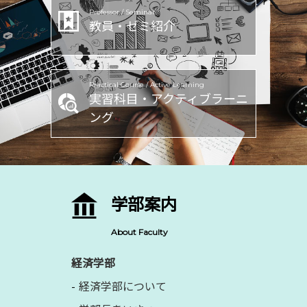
Professor / Seminar
教員・ゼミ紹介
Practical Course / Active Learning
実習科目・アクティブラーニ
ング
学部案内
About Faculty
経済学部
経済学部について