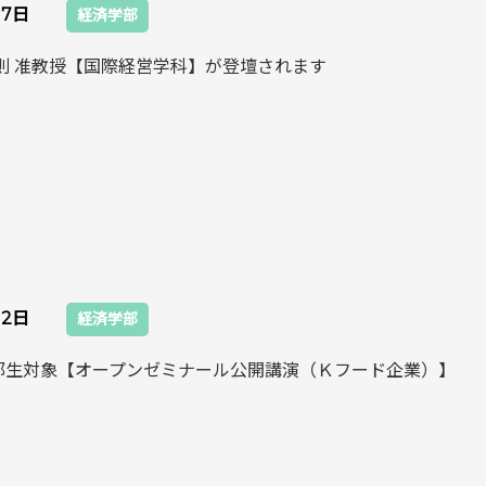
17日
経済学部
保則 准教授【国際経営学科】が登壇されます
12日
経済学部
部生対象【オープンゼミナール公開講演（Ｋフード企業）】