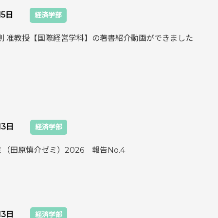
15日
経済学部
保則 准教授【国際経営学科】の著書紹介動画ができました
13日
経済学部
（田原慎介ゼミ）2026 報告No.4
13日
経済学部