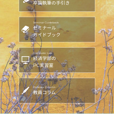
卒論執筆の手引き
Seminar Guidebook
ゼミナール
ガイドブック
Computer Lab
経済学部の
PC実習室
Professor Column
教員コラム