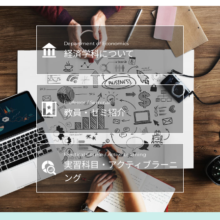
Department of Economics
経済学科について
Professor / Seminar
教員・ゼミ紹介
Practical Course / Active Learning
実習科目・アクティブラーニ
ング