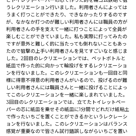
とトイレットペーパーの芯で作った的を輪ゴム鉄砲で狙
うレクリエーション行いました。利用者さんによっては
うまく打つことができたり、できなかったりするのです
が、なかなか打つのが難しい利用者さんには職員の方が
利用者さんの手を支えて一緒に打つことによって全員が
楽しむことができていました。私も実際に打ってみたの
ですが意外と難しく的に当たっても倒れないこともあっ
たので狙撃の上手い利用者さんを見てすごいなと感じま
した。2回目のレクリエーションでは、ペットボトルと
紙皿で作った的に向かって輪投げをするレクリエーショ
ンを行ないました。このレクリエーションも一回目と同
様に得意不得意の利用者さんがいるので、投げるのが難
しい利用者さんには職員さんと一緒に投げることによっ
てこのレクリエーションを一緒に楽しまれていました。
3回目のレクリエーションでは、立てたトイレットペー
パーの芯に紙皿を乗せその紙皿に1分間でどれだけ紙粘土
で作ったいちごを置くことができるかというレクレーシ
ョンを行ないました。このレクリエーションはバランス
感覚が重要なので皆さん試行錯誤しながらいちごを置い