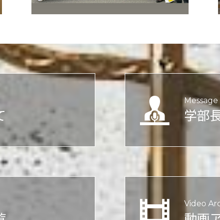
Message 
て
学部
Video Ar
覧
動画