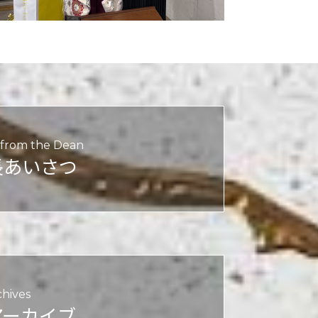
from the Dean
長あいさつ
chives
アーカイブ