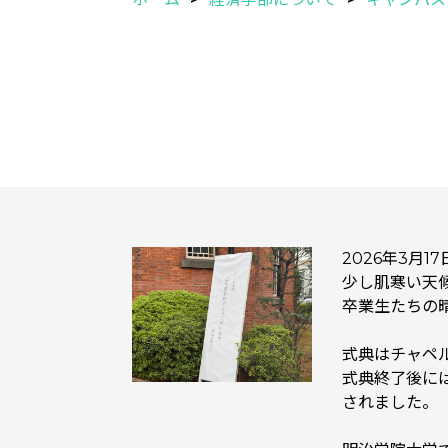
2026年3月
少し肌寒い天
卒業生たちの
式典はチャペ
式典終了後に
されました。