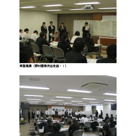
実習風景（野村證券渋谷支店・Ⅰ）