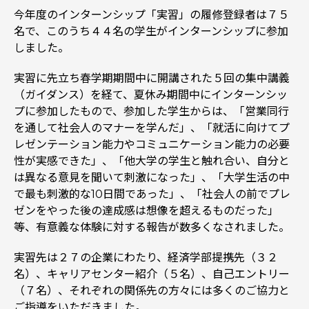
今年度のインターンシップ「実習」の履修登録者は７５
名で、このうち４４名の学生がインターンシップに参加
しました。
実習に先立ち春学期期間中に開講された５回の集中講義
（ガイダンス）を経て、夏休み期間中にインターンシッ
プに参加したもので、参加した学生からは、「営業同行
を通して社会人のマナーを学んだ」、「就活に向けてプ
レゼンテーション能力やコミュニケーション能力の必要
性が実感できた」、「他大学の学生と触れ合い、自分と
は異なる意見を聞いて刺激になった」、「大学生活の中
で最も刺激的な10日間であった」、「社会人の前でプレ
ゼンをやった後の達成感は想像を超えるものだった」
等、有意義な体験に対する報告が数多くなされました。
実習先は２７の企業にわたり、経済学部提携先（３２
名）、キャリアセンター紹介（５名）、自己エントリー
（７名）、それぞれの関係先の方々には多くのご協力と
ご指導をいただきました。