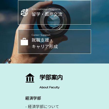
International Programs
留学・国際交流
Career Support
就職支援・
キャリア形成
学部案内
About Faculty
経済学部
経済学部について