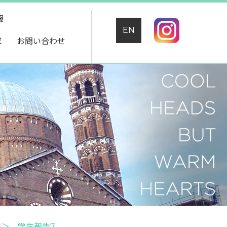
報
EN
求
お問い合わせ
S＞ 学生報告7