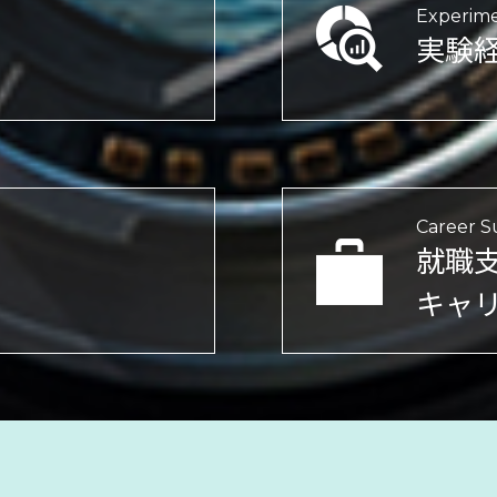
Experime
実験
Career S
就職
キャ