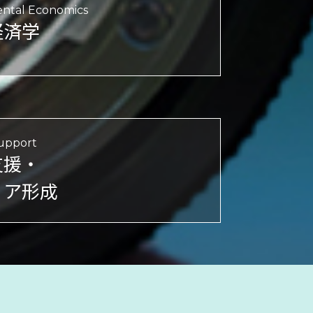
ntal Economics
経済学
upport
支援・
リア形成