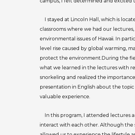
campus, I felt determined and excited 
I stayed at Lincoln Hall, which is loca
classrooms where we had our lectures, so
environmental issues of Hawaii. In parti
level rise caused by global warming, mar
protect the environment.During the fie
what we learned in the lectures with r
snorkeling and realized the importance 
presentation in English about the topic 
valuable experience.
In this program, I attended lectures
interact with each other. Although the
allowed us to experience the lifestyle an