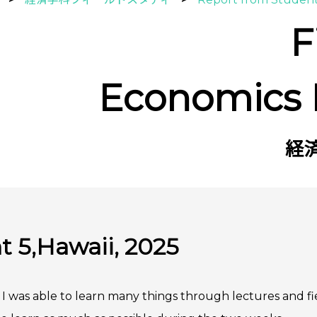
F
Economics
経
t 5,Hawaii, 2025
, I was able to learn many things through lectures and 