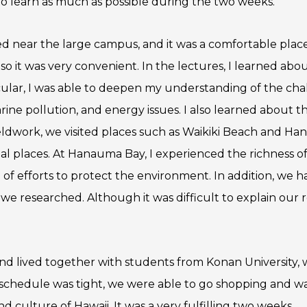
to learn as much as possible during the two weeks.
ted near the large campus, and it was a comfortable place 
 it was very convenient. In the lectures, I learned abou
cular, I was able to deepen my understanding of the chall
ine pollution, and energy issues. I also learned about t
ldwork, we visited places such as Waikiki Beach and Ha
eal places. At Hanauma Bay, I experienced the richness 
of efforts to protect the environment. In addition, we h
we researched. Although it was difficult to explain our re
 and lived together with students from Konan University,
 schedule was tight, we were able to go shopping and wal
d culture of Hawaii. It was a very fulfilling two weeks.