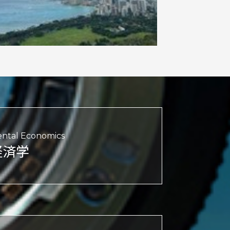
ntal Economics
経済学