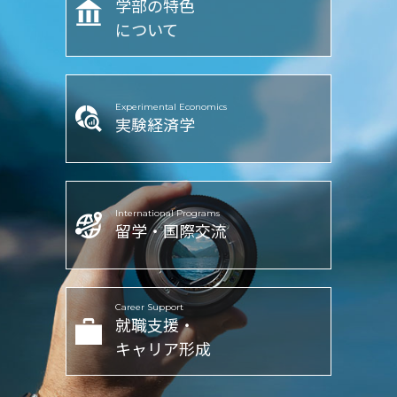
学部の特色
について
Experimental Economics
実験経済学
International Programs
留学・国際交流
Career Support
就職支援・
キャリア形成