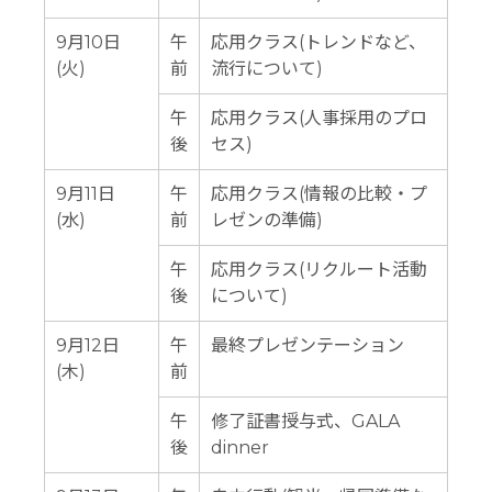
9月10日
午
応用クラス(トレンドなど、
(火)
前
流行について)
午
応用クラス(人事採用のプロ
後
セス)
9月11日
午
応用クラス(情報の比較・プ
(水)
前
レゼンの準備)
午
応用クラス(リクルート活動
後
について)
9月12日
午
最終プレゼンテーション
(木)
前
午
修了証書授与式、GALA
後
dinner