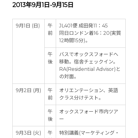
2013年9月1日-9月15日
9月1日 (日)
午
JL401便 成田発11：45
前
同日ロンドン着16：20(実質
12時間15分)。
午
バスでオックスフォードへ
後
移動。宿舎チェックイン。
RA(Residential Advisor)と
の対面。
9月2日 (月)
午
オリエンテーション、英語
前
クラス分けテスト。
午
オックスフォード市内ツア
後
ー
9月3日 (火)
午
特別講義(マーケティング・