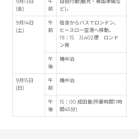
9月13日
午
自由行動(観光・帰国準備な
(金)
前
ど)。
9月14日
午
宿舎からバスでロンドン、
(土)
前
ヒースロー空港へ移動。
19：15 JL402便 ロンド
ン発
午
機中泊
後
9月15日
午
機中泊
(日)
前
午
15：00 成田着(所要時間11時
後
間45分)