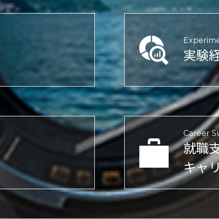
Experime
実験
Career S
就職
キャ