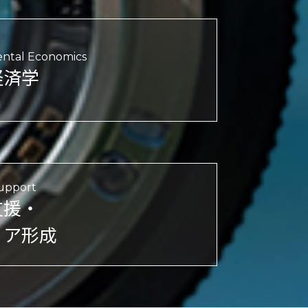
ntal Economics
経済学
upport
支援・
リア形成