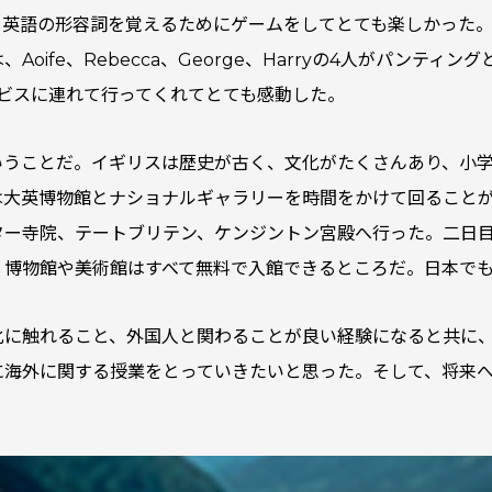
授業では、英語の形容詞を覚えるためにゲームをしてとても楽しかっ
oife、Rebecca、George、Harryの4人がパンテ
ービスに連れて行ってくれてとても感動した。
いうことだ。イギリスは歴史が古く、文化がたくさんあり、小
は大英博物館とナショナルギャラリーを時間をかけて回ること
ター寺院、テートブリテン、ケンジントン宮殿へ行った。二日
、博物館や美術館はすべて無料で入館できるところだ。日本で
化に触れること、外国人と関わることが良い経験になると共に
に海外に関する授業をとっていきたいと思った。そして、将来