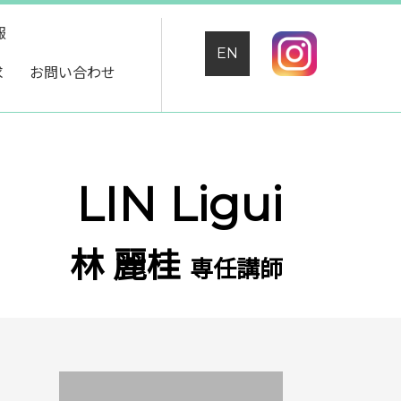
報
EN
求
お問い合わせ
LIN Ligui
林 麗桂
専任講師