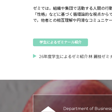
ゼミでは，組織や集団で活動する人間の行
「性格」などに基づく循環論的な視点から
で，他者との相互理解や円滑なコミュニケ
学生によるゼミナール紹介
26年度学生によるゼミ紹介:林 麗桂ゼミ
Department of Business 