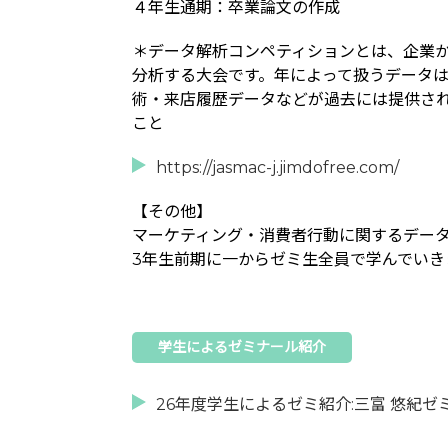
４年生通期：卒業論文の作成
＊データ解析コンペティションとは、企業か
分析する大会です。年によって扱うデータは
術・来店履歴データなどが過去には提供さ
こと
https://jasmac-j.jimdofree.com/
【その他】
マーケティング・消費者行動に関するデー
3年生前期に一からゼミ生全員で学んでいき
学生によるゼミナール紹介
26年度学生によるゼミ紹介:三富 悠紀ゼ