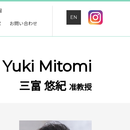
報
EN
求
お問い合わせ
Yuki Mitomi
三富 悠紀
准教授