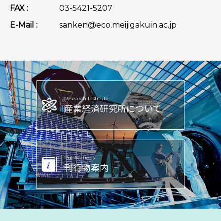
FAX :
03-5421-5207
E-Mail :
sanken@eco.meijigakuin.ac.jp
Research Institute
産業経済研究所
について
Publications
刊行物案内