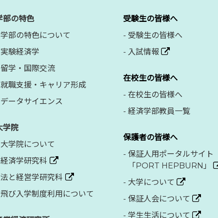
学部の特色
受験生の皆様へ
学部の特色について
-
受験生の皆様へ
実験経済学
-
入試情報
留学・国際交流
在校生の皆様へ
就職支援・キャリア形成
-
在校生の皆様へ
データサイエンス
-
経済学部教員一覧
大学院
保護者の皆様へ
大学院について
-
保証人用ポータルサイト
経済学研究科
「PORT HEPBURN」
法と経営学研究科
-
大学について
飛び入学制度利用について
-
保証人会について
-
学生生活について