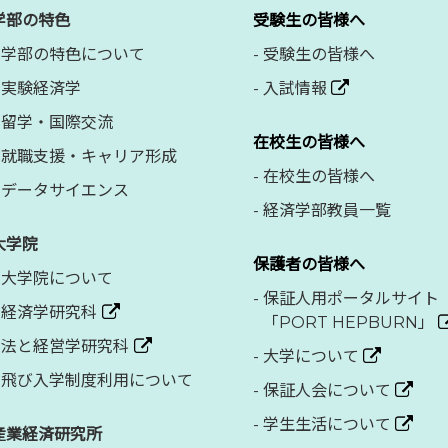
学部の特色
受験生の皆様へ
学部の特色について
-
受験生の皆様へ
実験経済学
-
入試情報
留学・国際交流
在校生の皆様へ
就職支援・キャリア形成
-
在校生の皆様へ
データサイエンス
-
経済学部教員一覧
大学院
保護者の皆様へ
大学院について
-
保証人用ポータルサイト
経済学研究科
「PORT HEPBURN」
法と経営学研究科
-
大学について
飛び入学制度利用について
-
保証人会について
-
学生生活について
産業経済研究所