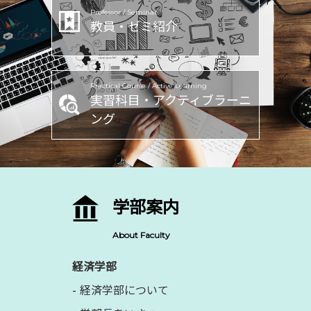
Professor / Seminar
教員・ゼミ紹介
Practical Course / Active Learning
実習科目・アクティブラーニ
ング
学部案内
About Faculty
経済学部
経済学部について