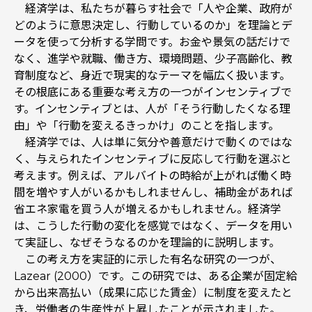
経済学は、私たちが暮らす社会で「人や企業、政府が
どのように意思決定し、行動しているのか」を理論とデ
ータを使って分析する学問です。お金や景気の話だけで
なく、進学や就職、働き方、環境問題、少子高齢化、教
育制度など、身近で現実的なテーマを幅広く扱います。
その根底にある重要な考え方の一つがインセンティブで
す。インセンティブとは、人が「そう行動したくなる理
由」や「行動を変えるきっかけ」のことを指します。
経済学では、人は単に気分や善意だけで動くのではな
く、与えられたインセンティブに反応して行動を選ぶと
考えます。例えば、アルバイトの時給が上がれば働く時
間を増やす人がいるかもしれませんし、補助金があれば
省エネ家電を買う人が増えるかもしれません。経済学
は、こうした行動の変化を感覚ではなく、データを用い
て実証し、なぜそうなるのかを理論的に説明します。
この考え方を実証的に示した有名な研究の一つが、
Lazear (2000）です。この研究では、ある企業が固定給
から出来高払い（成果に応じた賃金）に制度を変えたと
き、労働者の生産性が上昇したことが示されました。