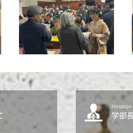
Message 
て
学部