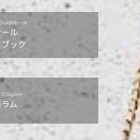
 Guidebook
ナール
ドブック
r Column
コラム