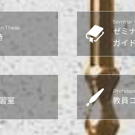
Seminar
n Thesis
ゼミ
き
ガイ
Professo
実習室
教員