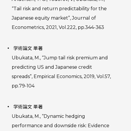
“Tail risk and return predictability for the
Japanese equity market”, Journal of
Econometrics, 2021, Vol.222, pp.344-363
学術論文 単著
Ubukata, M., “Jump tail risk premium and
predicting US and Japanese credit
spreads”, Empirical Economics, 2019, Vol.57,
pp.79-104
学術論文 単著
Ubukata, M., “Dynamic hedging
performance and downside risk: Evidence