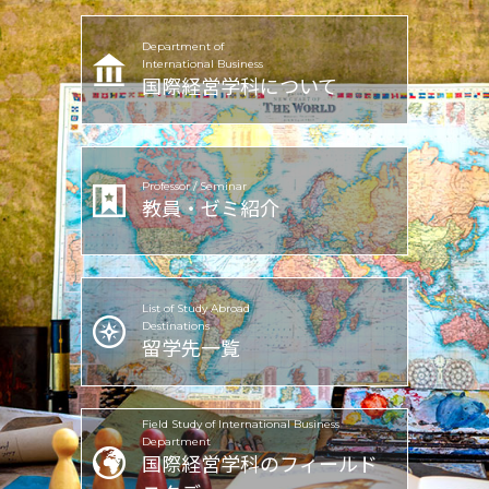
Department of
International Business
国際経営学科
について
Professor / Seminar
教員・ゼミ紹介
List of Study Abroad
Destinations
留学先一覧
Field Study of
International Business
Department
国際経営学科の
フィールド