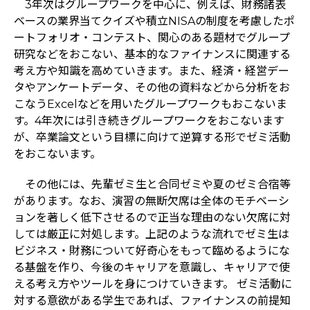
3年次はグループワークを中心に、例えば、財務諸表
ベースの業界当てクイズや積立NISAの制度を考慮したポ
ートフォリオ・コンテスト、関心のある題材でグループ
研究などをおこない、基本的なファイナンスに関連する
考え方や知識を高めていきます。また、経済・経営デー
タやアンケートデータ、その他の資料などから分析をお
こなうExcelなどを用いたグループワークもおこないま
す。4年次には引き続きグループワークをおこないます
が、卒業論文という目標に向けて逆算する形でゼミ活動
をおこないます。
その他には、先輩ゼミ生と合同ゼミや夏のゼミ合宿等
があります。なお、演習の無断欠席は全体のモチベーシ
ョンを著しく低下させるので正当な理由のない欠席に対
しては厳正に対処します。上記のような流れでゼミ生は
ビジネス・財務について好奇心をもって臨めるようにな
る基盤を作り、今後のキャリアを意識し、キャリアで使
える考え方やツールを身につけていきます。 ゼミ活動に
対する意欲がある学生であれば、ファイナンスの前提知